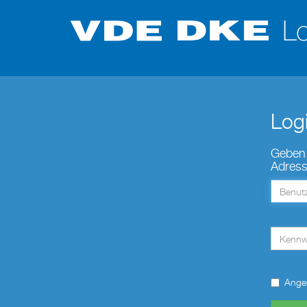
Logi
Geben 
Adress
E-
Mail
E-
Mail
Ange